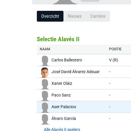
Overzicht
Nieuws
Carrière
Selectie Alavés II
NAAM
POSITIE
Carlos Ballestero
V (R)
José David Álvarez Adsuar
-
Xanet Oláiz
-
Paco Sanz
-
Aser Palacios
-
Álvaro García
-
Alle Alavés II spelers