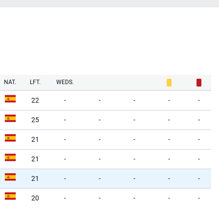
NAT.
LFT.
WEDS.
22
-
-
-
-
-
25
-
-
-
-
-
21
-
-
-
-
-
21
-
-
-
-
-
21
-
-
-
-
-
20
-
-
-
-
-