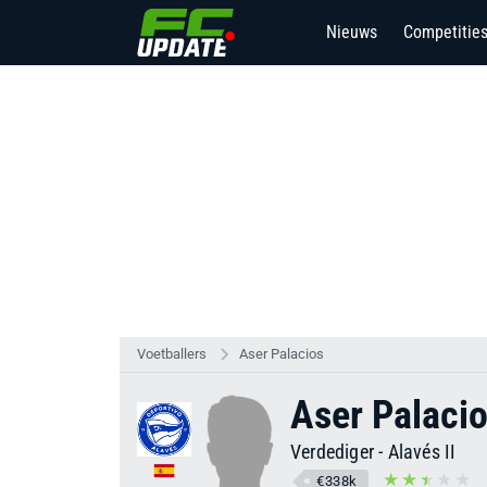
Nieuws
Competitie
11
Voetballers
Aser Palacios
Aser Palaci
Verdediger
-
Alavés II
€338k