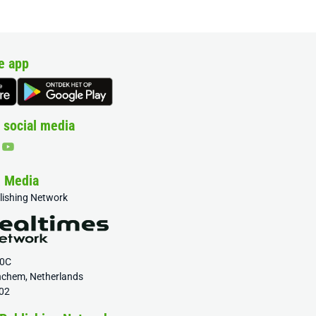
e app
 social media
& Media
blishing Network
20C
nchem, Netherlands
02