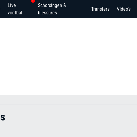
11
Live
Schorsingen &
s
Transfers
Video's
voetbal
blessures
os