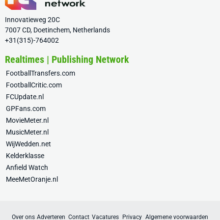
Innovatieweg 20C
7007 CD, Doetinchem, Netherlands
+31(315)-764002
Realtimes | Publishing Network
FootballTransfers.com
FootballCritic.com
FCUpdate.nl
GPFans.com
MovieMeter.nl
MusicMeter.nl
WijWedden.net
Kelderklasse
Anfield Watch
MeeMetOranje.nl
Over ons
Adverteren
Contact
Vacatures
Privacy
Algemene voorwaarden