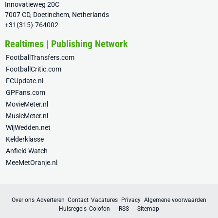
Innovatieweg 20C
7007 CD, Doetinchem, Netherlands
+31(315)-764002
Realtimes | Publishing Network
FootballTransfers.com
FootballCritic.com
FCUpdate.nl
GPFans.com
MovieMeter.nl
MusicMeter.nl
WijWedden.net
Kelderklasse
Anfield Watch
MeeMetOranje.nl
Over ons
Adverteren
Contact
Vacatures
Privacy
Algemene voorwaarden
Huisregels
Colofon
RSS
Sitemap