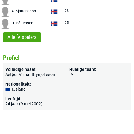
23
-
-
-
-
A. Kjartansson
25
-
-
-
-
H. Pétursson
Alle ÍA spelers
Profiel
Volledige naam:
Huidige team:
Ástþór Vilmar Brynjólfsson
ÍA
Nationaliteit:
IJsland
Leeftijd:
24 jaar (9 mei 2002)