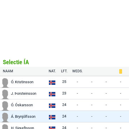
Selectie ÍA
NAAM
NAT.
LFT.
WEDS.
25
-
-
-
-
Ó. Kristinsson
23
-
-
-
-
J. Þorsteinsson
24
-
-
-
-
Ó. Óskarsson
24
-
-
-
-
Á. Brynjólfsson
24
-
-
-
-
H. Sigurðsson