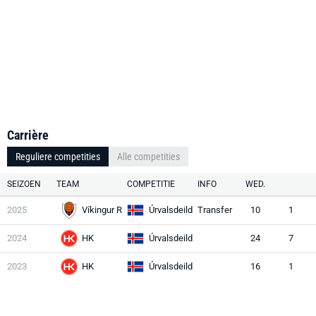
Carrière
Reguliere competities
Alle competities
SEIZOEN
TEAM
COMPETITIE
INFO
WED.
2025
Víkingur R
Úrvalsdeild
Transfer
10
1
2024
HK
Úrvalsdeild
24
7
2023
HK
Úrvalsdeild
16
1