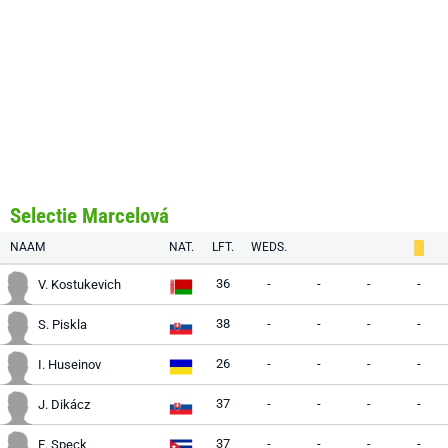
Selectie Marcelová
NAAM
NAT.
LFT.
WEDS.
36
-
-
-
-
V. Kostukevich
38
-
-
-
-
S. Piskla
26
-
-
-
-
I. Huseinov
37
-
-
-
-
J. Dikácz
37
-
-
-
-
E. Speck