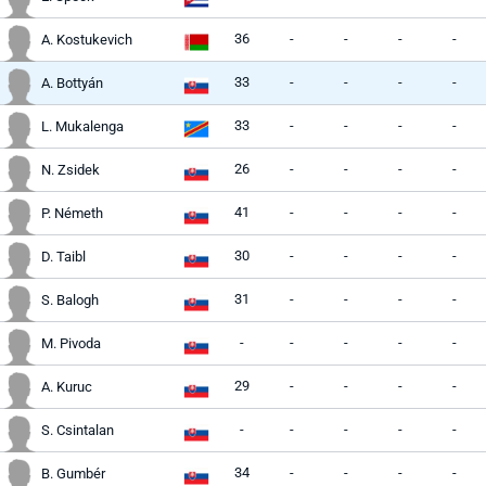
36
-
-
-
-
A. Kostukevich
33
-
-
-
-
A. Bottyán
33
-
-
-
-
L. Mukalenga
26
-
-
-
-
N. Zsidek
41
-
-
-
-
P. Németh
30
-
-
-
-
D. Taibl
31
-
-
-
-
S. Balogh
-
-
-
-
-
M. Pivoda
29
-
-
-
-
A. Kuruc
-
-
-
-
-
S. Csintalan
34
-
-
-
-
B. Gumbér