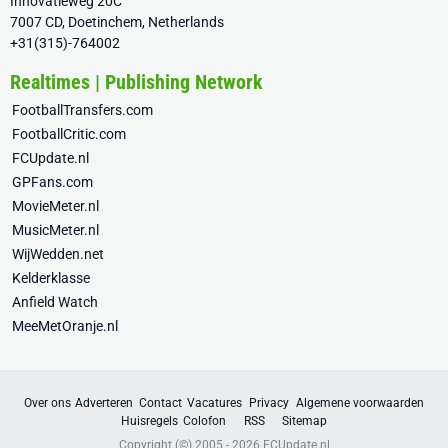
Innovatieweg 20C
7007 CD, Doetinchem, Netherlands
+31(315)-764002
Realtimes | Publishing Network
FootballTransfers.com
FootballCritic.com
FCUpdate.nl
GPFans.com
MovieMeter.nl
MusicMeter.nl
WijWedden.net
Kelderklasse
Anfield Watch
MeeMetOranje.nl
Over ons
Adverteren
Contact
Vacatures
Privacy
Algemene voorwaarden
Huisregels
Colofon
RSS
Sitemap
Copyright (©) 2005 - 2026
FCUpdate.nl