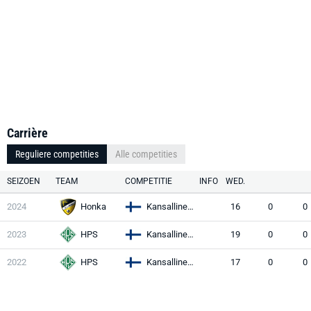
Carrière
Reguliere competities
Alle competities
SEIZOEN
TEAM
COMPETITIE
INFO
WED.
2024
Honka
Kansallinen Liiga
16
0
0
2023
HPS
Kansallinen Liiga
19
0
0
2022
HPS
Kansallinen Liiga
17
0
0