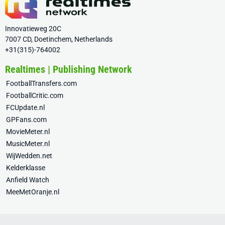
Innovatieweg 20C
7007 CD, Doetinchem, Netherlands
+31(315)-764002
Realtimes | Publishing Network
FootballTransfers.com
FootballCritic.com
FCUpdate.nl
GPFans.com
MovieMeter.nl
MusicMeter.nl
WijWedden.net
Kelderklasse
Anfield Watch
MeeMetOranje.nl