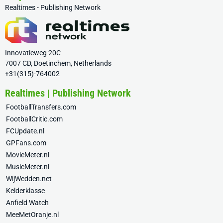
Realtimes - Publishing Network
Innovatieweg 20C
7007 CD, Doetinchem, Netherlands
+31(315)-764002
Realtimes | Publishing Network
FootballTransfers.com
FootballCritic.com
FCUpdate.nl
GPFans.com
MovieMeter.nl
MusicMeter.nl
WijWedden.net
Kelderklasse
Anfield Watch
MeeMetOranje.nl