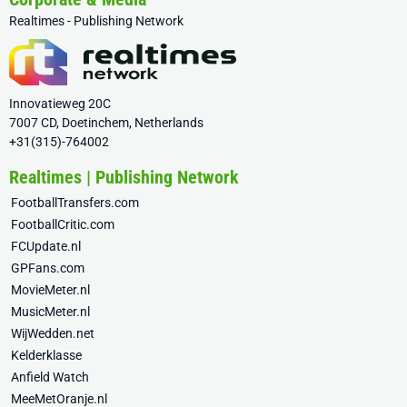
Realtimes - Publishing Network
Innovatieweg 20C
7007 CD, Doetinchem, Netherlands
+31(315)-764002
Realtimes | Publishing Network
FootballTransfers.com
FootballCritic.com
FCUpdate.nl
GPFans.com
MovieMeter.nl
MusicMeter.nl
WijWedden.net
Kelderklasse
Anfield Watch
MeeMetOranje.nl