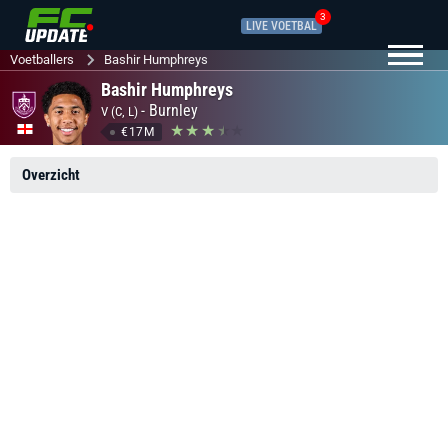
3
LIVE VOETBAL
Voetballers
Bashir Humphreys
Bashir Humphreys
-
Burnley
V (C, L)
€17M
Overzicht