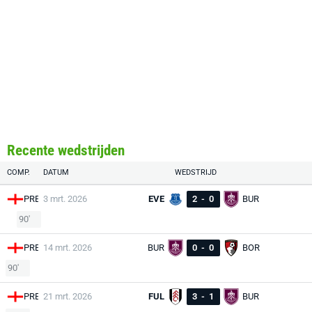
Recente wedstrijden
COMP.
DATUM
WEDSTRIJD
PRE
3 mrt. 2026
EVE
2
-
0
BUR
90'
PRE
14 mrt. 2026
BUR
0
-
0
BOR
90'
PRE
21 mrt. 2026
FUL
3
-
1
BUR