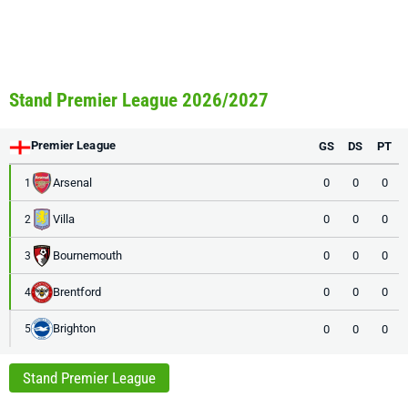
Stand Premier League 2026/2027
Premier League
GS
DS
PT
Arsenal
0
0
0
1
Villa
0
0
0
2
Bournemouth
0
0
0
3
Brentford
0
0
0
4
Brighton
0
0
0
5
Stand Premier League