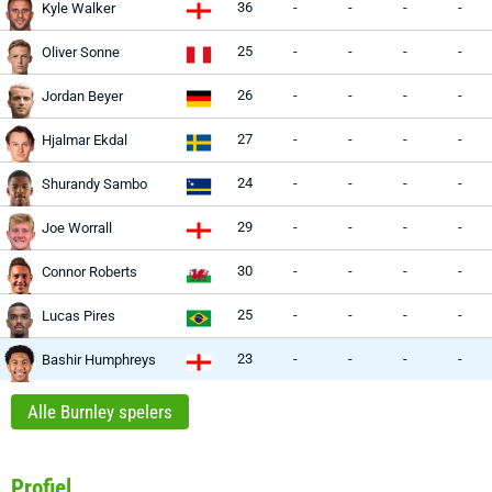
36
-
-
-
-
Kyle Walker
25
-
-
-
-
Oliver Sonne
26
-
-
-
-
Jordan Beyer
27
-
-
-
-
Hjalmar Ekdal
24
-
-
-
-
Shurandy Sambo
29
-
-
-
-
Joe Worrall
30
-
-
-
-
Connor Roberts
25
-
-
-
-
Lucas Pires
23
-
-
-
-
Bashir Humphreys
Alle Burnley spelers
Profiel