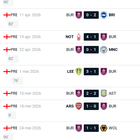
90'
PRE
11 apr. 2026
BUR
0
-
2
BRI
82'
PRE
19 apr. 2026
NOT
4
-
1
BUR
PRE
22 apr. 2026
BUR
0
-
1
MNC
82'
PRE
1 mei 2026
LEE
3
-
1
BUR
76'
PRE
10 mei 2026
BUR
2
-
2
AST
PRE
18 mei 2026
ARS
1
-
0
BUR
8'
PRE
24 mei 2026
BUR
1
-
1
WOL
90'