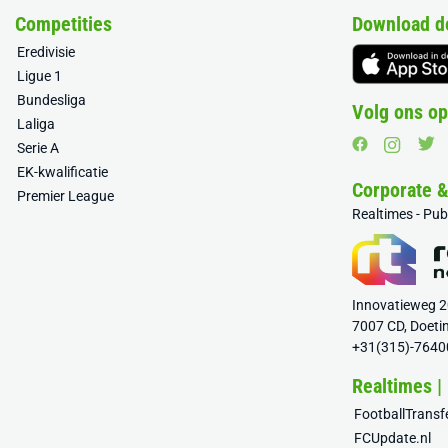
Competities
Download d
Eredivisie
Ligue 1
Bundesliga
Volg ons op
Laliga
Serie A
EK-kwalificatie
Corporate 
Premier League
Realtimes - Pu
Innovatieweg 
7007 CD, Doeti
+31(315)-7640
Realtimes |
FootballTrans
FCUpdate.nl