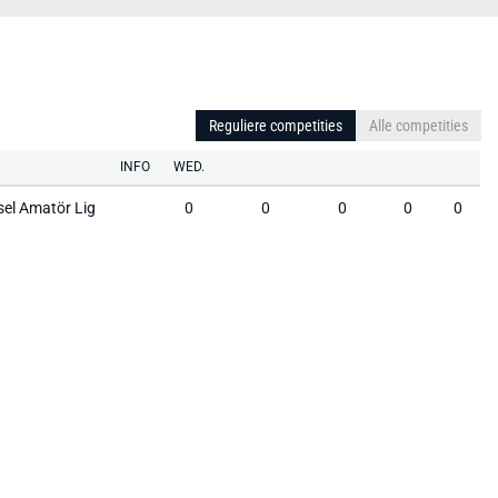
Reguliere competities
Alle competities
INFO
WED.
sel Amatör Lig
0
0
0
0
0