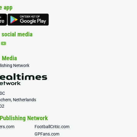
e app
 social media
& Media
blishing Network
20C
nchem, Netherlands
02
 Publishing Network
fers.com
FootballCritic.com
GPFans.com