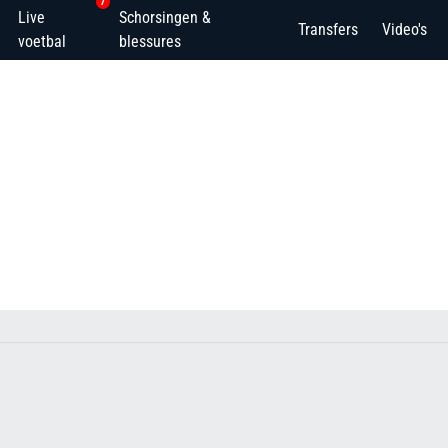
7
Live
Schorsingen &
Transfers
Video's
voetbal
blessures