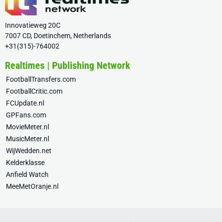
Innovatieweg 20C
7007 CD, Doetinchem, Netherlands
+31(315)-764002
Realtimes | Publishing Network
FootballTransfers.com
FootballCritic.com
FCUpdate.nl
GPFans.com
MovieMeter.nl
MusicMeter.nl
WijWedden.net
Kelderklasse
Anfield Watch
MeeMetOranje.nl