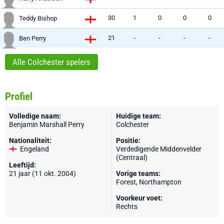
30
1
0
0
0
Teddy Bishop
21
-
-
-
-
Ben Perry
Alle Colchester spelers
Profiel
Volledige naam:
Huidige team:
Benjamin Marshall Perry
Colchester
Nationaliteit:
Positie:
Engeland
Verdedigende Middenvelder
(Centraal)
Leeftijd:
21 jaar (11 okt. 2004)
Vorige teams:
Forest
,
Northampton
Voorkeur voet:
Rechts