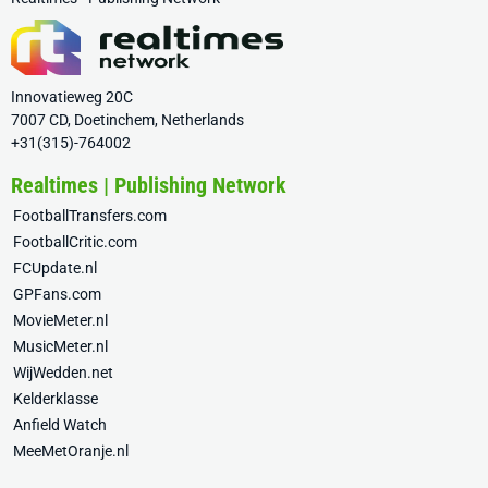
Innovatieweg 20C
7007 CD, Doetinchem, Netherlands
+31(315)-764002
Realtimes | Publishing Network
FootballTransfers.com
FootballCritic.com
FCUpdate.nl
GPFans.com
MovieMeter.nl
MusicMeter.nl
WijWedden.net
Kelderklasse
Anfield Watch
MeeMetOranje.nl