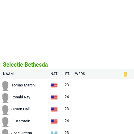
Selectie Bethesda
NAAM
NAT.
LFT.
WEDS.
23
-
-
-
-
Tomas Martini
24
-
-
-
-
Ronald Ray
23
-
-
-
-
Simon Hall
24
-
-
-
-
Eli Kerstein
23
-
-
-
-
José Ortega