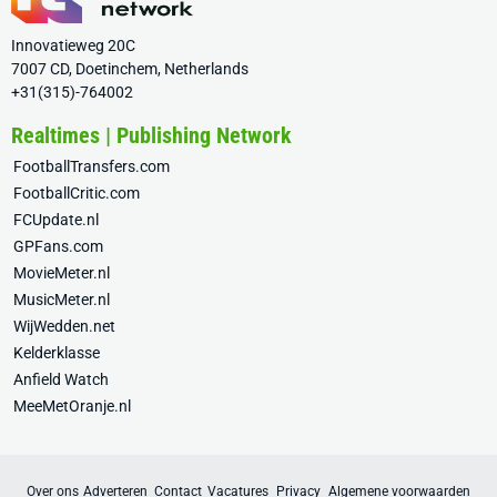
Innovatieweg 20C
7007 CD, Doetinchem, Netherlands
+31(315)-764002
Realtimes | Publishing Network
FootballTransfers.com
FootballCritic.com
FCUpdate.nl
GPFans.com
MovieMeter.nl
MusicMeter.nl
WijWedden.net
Kelderklasse
Anfield Watch
MeeMetOranje.nl
Over ons
Adverteren
Contact
Vacatures
Privacy
Algemene voorwaarden