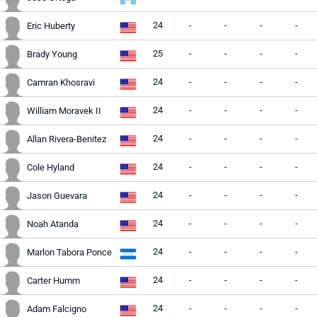
24
-
-
-
-
Eric Huberty
25
-
-
-
-
Brady Young
24
-
-
-
-
Camran Khosravi
24
-
-
-
-
William Moravek II
24
-
-
-
-
Allan Rivera-Benitez
24
-
-
-
-
Cole Hyland
24
-
-
-
-
Jason Guevara
24
-
-
-
-
Noah Atanda
24
-
-
-
-
Marlon Tabora Ponce
24
-
-
-
-
Carter Humm
24
-
-
-
-
Adam Falcigno