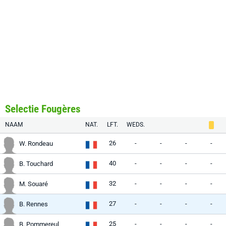
Selectie Fougères
NAAM
NAT.
LFT.
WEDS.
26
-
-
-
-
W. Rondeau
40
-
-
-
-
B. Touchard
32
-
-
-
-
M. Souaré
27
-
-
-
-
B. Rennes
25
-
-
-
-
B. Pommereul