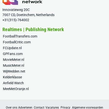
Innovatieweg 20C
7007 CD, Doetinchem, Netherlands
+31(315)-764002
Realtimes | Publishing Network
FootballTransfers.com
FootballCritic.com
FCUpdate.nl
GPFans.com
MovieMeter.nl
MusicMeter.nl
WijWedden.net
Kelderklasse
Anfield Watch
MeeMetOranje.nl
Over ons
Adverteren
Contact
Vacatures
Privacy
Algemene voorwaarden