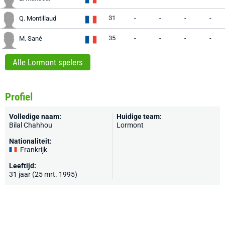
31
-
-
-
-
Q. Montillaud
35
-
-
-
-
M. Sané
Alle Lormont spelers
Profiel
Volledige naam:
Huidige team:
Bilal Chahhou
Lormont
Nationaliteit:
Frankrijk
Leeftijd:
31 jaar (25 mrt. 1995)