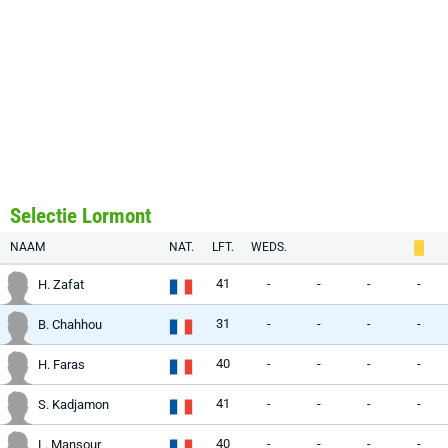
Selectie Lormont
NAAM
NAT.
LFT.
WEDS.
41
-
-
-
-
H. Zafat
31
-
-
-
-
B. Chahhou
40
-
-
-
-
H. Faras
41
-
-
-
-
S. Kadjamon
40
-
-
-
-
L. Mansour