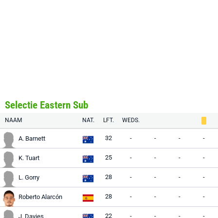
Selectie Eastern Sub
NAAM
NAT.
LFT.
WEDS.
32
-
-
-
-
A. Barnett
25
-
-
-
-
K. Tuart
28
-
-
-
-
L. Gorry
28
-
-
-
-
Roberto Alarcón
22
-
-
-
-
J. Davies