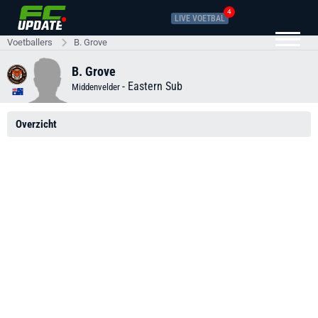
4
LIVE VOETBAL
Voetballers
B. Grove
B. Grove
-
Eastern Sub
Middenvelder
Overzicht