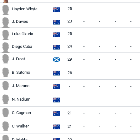
25
-
-
-
-
Hayden Whyte
23
-
-
-
-
J. Davies
25
-
-
-
-
Luke Okuda
24
-
-
-
-
Diego Cuba
J. Frost
29
-
-
-
-
B. Sutomo
26
-
-
-
-
J. Marano
-
-
-
-
-
N. Nadium
-
-
-
-
-
C. Cogman
21
-
-
-
-
C. Walker
21
-
-
-
-
D. Mobbs
23
-
-
-
-