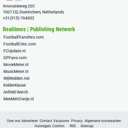
Innovatieweg 20C
7007 CD, Doetinchem, Netherlands
+31(315)-764002
Realtimes | Publishing Network
FootballTransfers.com
FootballCritic.com
FCUpdate.nl
GPFans.com
MovieMeter.nl
MusicMeter.nl
WijWedden.net
Kelderklasse
Anfield Watch
MeeMetOranje.nl
Over ons
Adverteren
Contact
Vacatures
Privacy
Algemene voorwaarden
Huisregels
Colofon
RSS
Sitemap