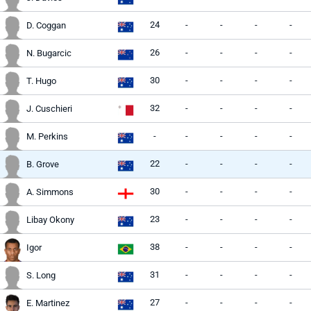
24
-
-
-
-
D. Coggan
26
-
-
-
-
N. Bugarcic
30
-
-
-
-
T. Hugo
32
-
-
-
-
J. Cuschieri
-
-
-
-
-
M. Perkins
22
-
-
-
-
B. Grove
30
-
-
-
-
A. Simmons
23
-
-
-
-
Libay Okony
38
-
-
-
-
Igor
31
-
-
-
-
S. Long
27
-
-
-
-
E. Martinez