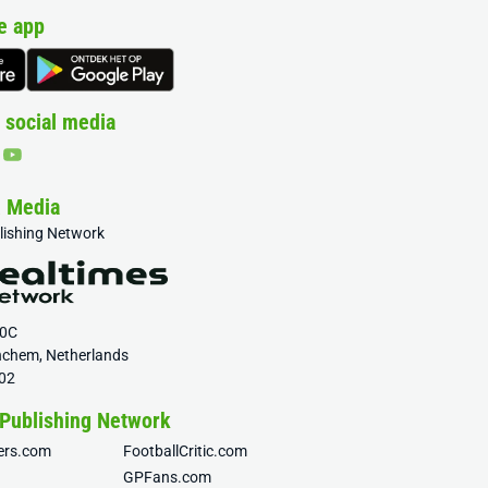
e app
 social media
& Media
blishing Network
20C
nchem, Netherlands
02
 Publishing Network
fers.com
FootballCritic.com
GPFans.com