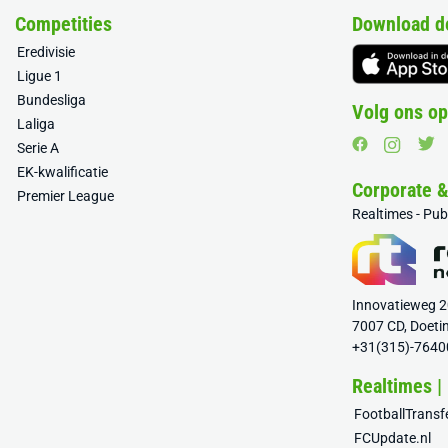
Competities
Download d
Eredivisie
Ligue 1
Bundesliga
Volg ons op
Laliga
Serie A
EK-kwalificatie
Corporate 
Premier League
Realtimes - Pu
Innovatieweg 
7007 CD, Doeti
+31(315)-7640
Realtimes |
FootballTrans
FCUpdate.nl