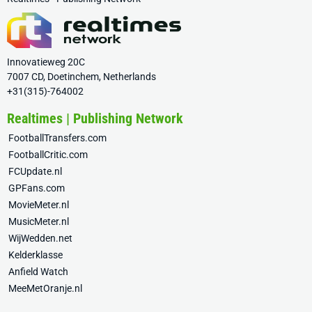
Innovatieweg 20C
7007 CD, Doetinchem, Netherlands
+31(315)-764002
Realtimes | Publishing Network
FootballTransfers.com
FootballCritic.com
FCUpdate.nl
GPFans.com
MovieMeter.nl
MusicMeter.nl
WijWedden.net
Kelderklasse
Anfield Watch
MeeMetOranje.nl