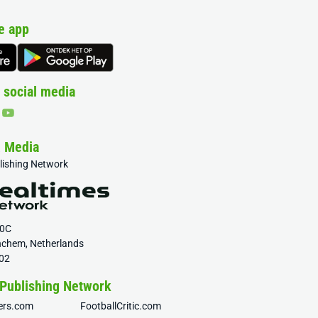
e app
 social media
& Media
blishing Network
20C
nchem, Netherlands
02
 Publishing Network
fers.com
FootballCritic.com