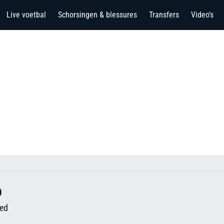
Live voetbal
Schorsingen & blessures
Transfers
Video's
o
ted