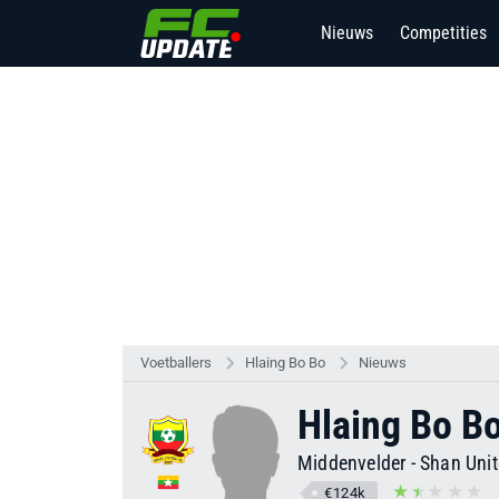
Nieuws
Competities
Voetballers
Hlaing Bo Bo
Nieuws
Hlaing Bo B
Middenvelder
-
Shan Uni
€124k