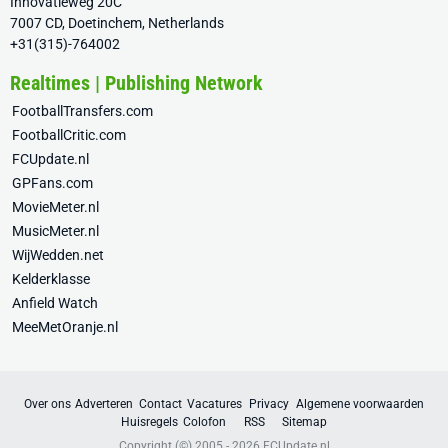
Innovatieweg 20C
7007 CD, Doetinchem, Netherlands
+31(315)-764002
Realtimes | Publishing Network
FootballTransfers.com
FootballCritic.com
FCUpdate.nl
GPFans.com
MovieMeter.nl
MusicMeter.nl
WijWedden.net
Kelderklasse
Anfield Watch
MeeMetOranje.nl
Over ons
Adverteren
Contact
Vacatures
Privacy
Algemene voorwaarden
Huisregels
Colofon
RSS
Sitemap
Copyright (©) 2005 - 2026
FCUpdate.nl