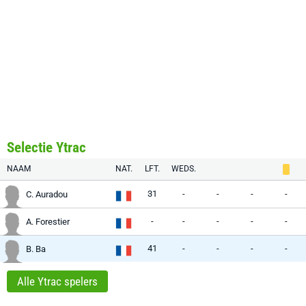
Selectie Ytrac
NAAM
NAT.
LFT.
WEDS.
31
-
-
-
-
C. Auradou
-
-
-
-
-
A. Forestier
41
-
-
-
-
B. Ba
Alle Ytrac spelers