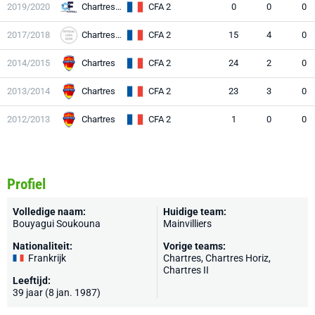
2019/2020
Chartres II
CFA 2
0
0
0
2017/2018
Chartres Horiz
CFA 2
15
4
0
2014/2015
Chartres
CFA 2
24
2
0
2013/2014
Chartres
CFA 2
23
3
0
2012/2013
Chartres
CFA 2
1
0
0
Profiel
Volledige naam:
Huidige team:
Bouyagui Soukouna
Mainvilliers
Nationaliteit:
Vorige teams:
Frankrijk
Chartres, Chartres Horiz,
Chartres II
Leeftijd:
39 jaar (8 jan. 1987)