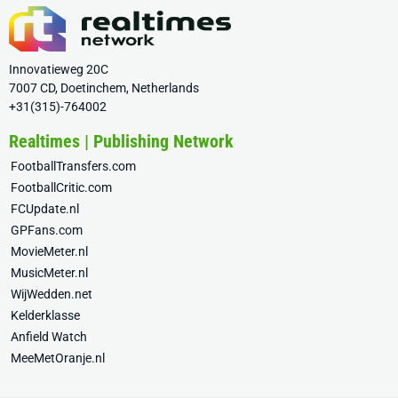
Innovatieweg 20C
7007 CD, Doetinchem, Netherlands
+31(315)-764002
Realtimes | Publishing Network
FootballTransfers.com
FootballCritic.com
FCUpdate.nl
GPFans.com
MovieMeter.nl
MusicMeter.nl
WijWedden.net
Kelderklasse
Anfield Watch
MeeMetOranje.nl