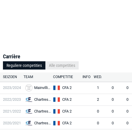
Carrière
Reguliere competities
Alle competities
SEIZOEN
TEAM
COMPETITIE
INFO
WED.
2023/2024
Mainvilliers
CFA 2
1
0
0
2022/2023
Chartres II
CFA 2
2
0
0
2021/2022
Chartres II
CFA 2
0
0
0
2020/2021
Chartres II
CFA 2
0
0
0