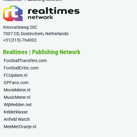
Innovatieweg 20C
7007 CD, Doetinchem, Netherlands
+31(315)-764002
Realtimes | Publishing Network
FootballTransfers.com
FootballCritic.com
FCUpdate.nl
GPFans.com
MovieMeter.nl
MusicMeter.nl
WijWedden.net
Kelderklasse
Anfield Watch
MeeMetOranje.nl