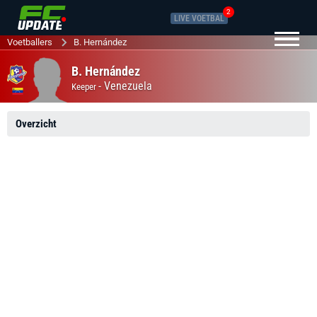
2
LIVE VOETBAL
Voetballers
B. Hernández
B. Hernández
-
Venezuela
Keeper
Overzicht