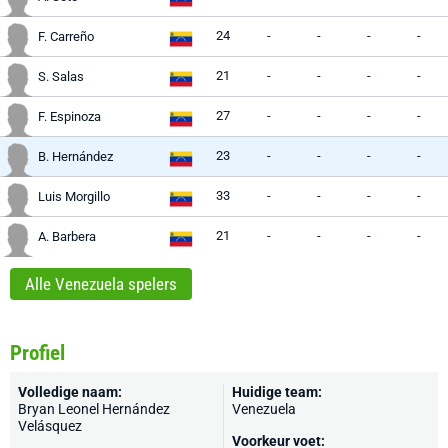
24
-
-
-
-
F. Carreño
21
-
-
-
-
S. Salas
27
-
-
-
-
F. Espinoza
23
-
-
-
-
B. Hernández
33
-
-
-
-
Luis Morgillo
21
-
-
-
-
A. Barbera
Alle Venezuela spelers
Profiel
Volledige naam:
Huidige team:
Bryan Leonel Hernández
Venezuela
Velásquez
Voorkeur voet: