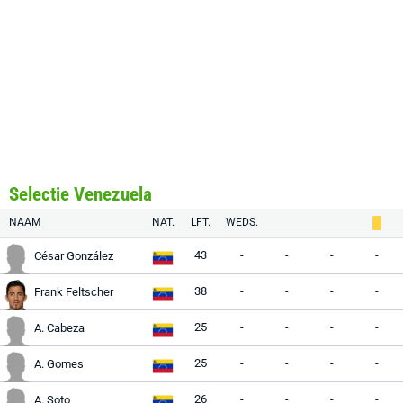
Selectie Venezuela
NAAM
NAT.
LFT.
WEDS.
43
-
-
-
-
César González
38
-
-
-
-
Frank Feltscher
25
-
-
-
-
A. Cabeza
25
-
-
-
-
A. Gomes
26
-
-
-
-
A. Soto