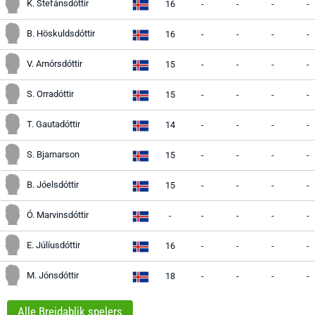
K. Stefánsdóttir
16
-
-
-
-
B. Höskuldsdóttir
16
-
-
-
-
V. Arnórsdóttir
15
-
-
-
-
S. Orradóttir
15
-
-
-
-
T. Gautadóttir
14
-
-
-
-
S. Bjarnarson
15
-
-
-
-
B. Jóelsdóttir
15
-
-
-
-
Ó. Marvinsdóttir
-
-
-
-
-
E. Júlíusdóttir
16
-
-
-
-
M. Jónsdóttir
18
-
-
-
-
Alle Breidablik spelers