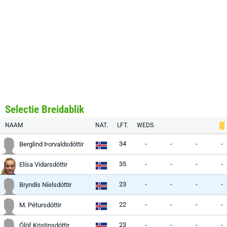
Selectie Breidablik
NAAM
NAT.
LFT.
WEDS.
34
-
-
-
-
Berglind Þorvaldsdóttir
35
-
-
-
-
Elísa Vidarsdóttir
23
-
-
-
-
Bryndís Níelsdóttir
22
-
-
-
-
M. Pétursdóttir
23
-
-
-
-
Ólöf Kristinsdóttir