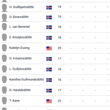
19
-
-
-
-
H. Guðbjartsdóttir
19
-
-
-
-
O. Einarsdóttir
L. van Bemmel
18
-
-
-
-
E. Kristjánsdóttir
18
-
-
-
-
Katelyn Duong
25
-
-
-
-
G. Þórarinsdóttir
17
-
-
-
-
L. Guðjónsdóttir
18
-
-
-
-
Karolína Guðmundsdóttir
16
-
-
-
-
D. Haraldsdóttir
17
-
-
-
-
T. Kane
22
-
-
-
-