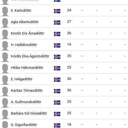
24
-
-
-
-
E. Karlsdóttir
27
-
-
-
-
Agla Albertsdóttir
26
-
-
-
-
Kristín Dís Árnadóttir
19
-
-
-
-
H. Halldórsdóttir
25
-
-
-
-
Þórdís Elva Ágústsdóttir
25
-
-
-
-
Hildur Hákonardóttir
30
-
-
-
-
E. Helgadóttir
30
-
-
-
-
Karitas Tómasdóttir
25
-
-
-
-
A. Guðmundsdóttir
25
-
-
-
-
Barbára Sól Gísladóttir
18
-
-
-
-
S. Sigurðardóttir