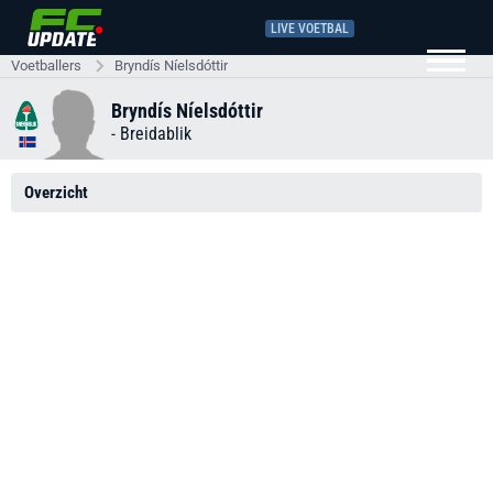
LIVE VOETBAL
Voetballers
Bryndís Níelsdóttir
Bryndís Níelsdóttir
-
Breidablik
Overzicht