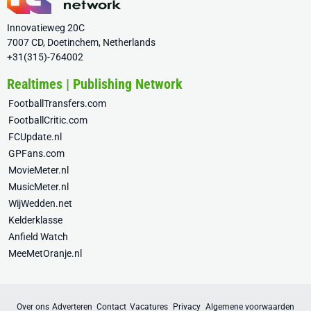
Innovatieweg 20C
7007 CD, Doetinchem, Netherlands
+31(315)-764002
Realtimes | Publishing Network
FootballTransfers.com
FootballCritic.com
FCUpdate.nl
GPFans.com
MovieMeter.nl
MusicMeter.nl
WijWedden.net
Kelderklasse
Anfield Watch
MeeMetOranje.nl
Over ons
Adverteren
Contact
Vacatures
Privacy
Algemene voorwaarden