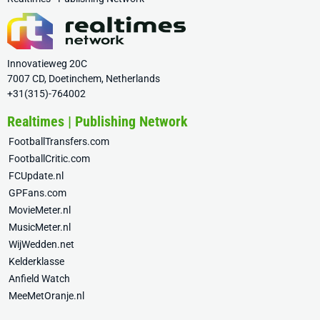
Innovatieweg 20C
7007 CD, Doetinchem, Netherlands
+31(315)-764002
Realtimes | Publishing Network
FootballTransfers.com
FootballCritic.com
FCUpdate.nl
GPFans.com
MovieMeter.nl
MusicMeter.nl
WijWedden.net
Kelderklasse
Anfield Watch
MeeMetOranje.nl