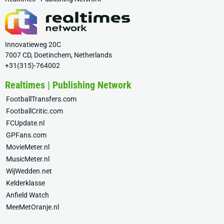
Innovatieweg 20C
7007 CD, Doetinchem, Netherlands
+31(315)-764002
Realtimes | Publishing Network
FootballTransfers.com
FootballCritic.com
FCUpdate.nl
GPFans.com
MovieMeter.nl
MusicMeter.nl
WijWedden.net
Kelderklasse
Anfield Watch
MeeMetOranje.nl