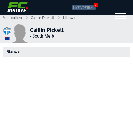
2
LIVE VOETBAL
Voetballers
Caitlin Pickett
Nieuws
Caitlin Pickett
-
South Melb
Nieuws