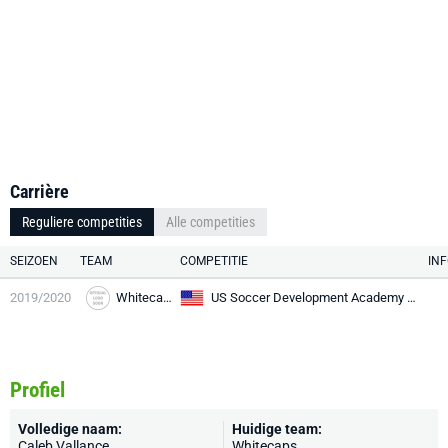
Carrière
Reguliere competities
Alle competities
SEIZOEN
TEAM
COMPETITIE
IN
2019/2020
Whitecaps
US Soccer Development Academy U16/17
Profiel
Volledige naam:
Huidige team:
Caleb Vallance
Whitecaps