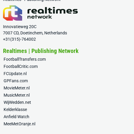
Innovatieweg 20C
7007 CD, Doetinchem, Netherlands
+31(315)-764002
Realtimes | Publishing Network
FootballTransfers.com
FootballCritic.com
FCUpdate.nl
GPFans.com
MovieMeter.nl
MusicMeter.nl
WijWedden.net
Kelderklasse
Anfield Watch
MeeMetOranje.nl