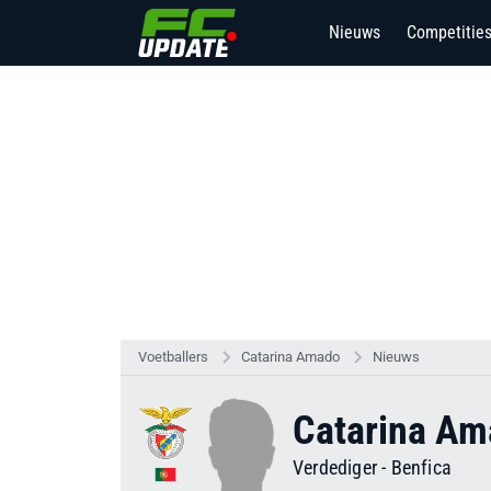
Nieuws
Competitie
21
Voetballers
Catarina Amado
Nieuws
Catarina A
Verdediger
-
Benfica