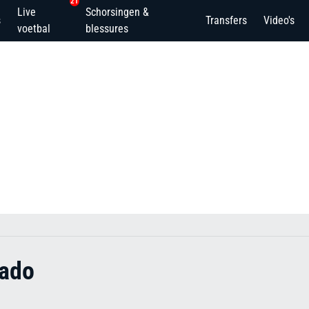
21
Live
Schorsingen &
s
Transfers
Video's
voetbal
blessures
mado