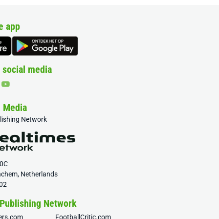
e app
 social media
& Media
blishing Network
20C
nchem, Netherlands
02
 Publishing Network
fers.com
FootballCritic.com