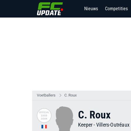
Nieuws
Competities
Voetballers
C. Roux
C. Roux
Keeper
-
Villers-Outréaux