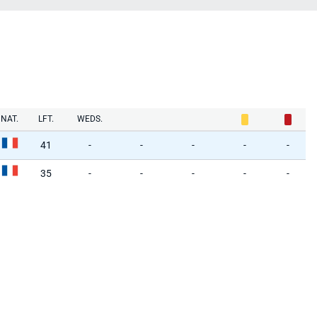
NAT.
LFT.
WEDS.
41
-
-
-
-
-
35
-
-
-
-
-