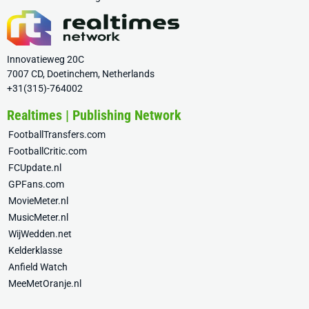
Innovatieweg 20C
7007 CD, Doetinchem, Netherlands
+31(315)-764002
Realtimes | Publishing Network
FootballTransfers.com
FootballCritic.com
FCUpdate.nl
GPFans.com
MovieMeter.nl
MusicMeter.nl
WijWedden.net
Kelderklasse
Anfield Watch
MeeMetOranje.nl