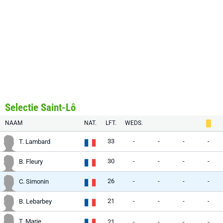
Selectie Saint-Lô
NAAM
NAT.
LFT.
WEDS.
33
-
-
-
-
T. Lambard
30
-
-
-
-
B. Fleury
26
-
-
-
-
C. Simonin
21
-
-
-
-
B. Lebarbey
T. Marie
21
-
-
-
-