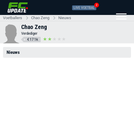
2
LIVE VOETBAL
Voetballers
Chao Zeng
Nieuws
Chao Zeng
Verdediger
€171k
Nieuws