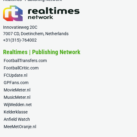
Innovatieweg 20C
7007 CD, Doetinchem, Netherlands
+31(315)-764002
Realtimes | Publishing Network
FootballTransfers.com
FootballCritic.com
FCUpdate.nl
GPFans.com
MovieMeter.nl
MusicMeter.nl
WijWedden.net
Kelderklasse
Anfield Watch
MeeMetOranje.nl