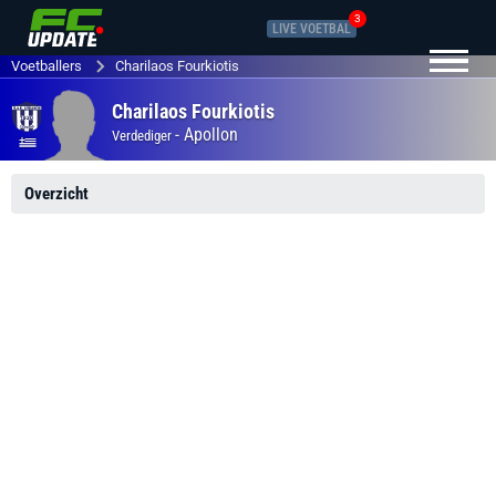
3
LIVE VOETBAL
Voetballers
Charilaos Fourkiotis
Charilaos Fourkiotis
-
Apollon
Verdediger
Overzicht