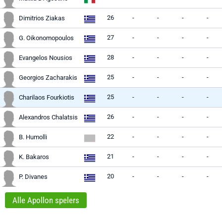
26
-
-
-
-
Dimitrios Ziakas
27
-
-
-
-
G. Oikonomopoulos
28
-
-
-
-
Evangelos Nousios
25
-
-
-
-
Georgios Zacharakis
25
-
-
-
-
Charilaos Fourkiotis
26
-
-
-
-
Alexandros Chalatsis
22
-
-
-
-
B. Humolli
21
-
-
-
-
K. Bakaros
20
-
-
-
-
P. Divanes
Alle Apollon spelers