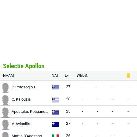
Selectie Apollon
NAAM
NAT.
LFT.
WEDS.
27
-
-
-
-
P. Potosoglou
28
-
-
-
-
C. Kalousis
25
-
-
-
-
Apostolos Kotsianoulis
27
-
-
-
-
V. Avlonitis
26
-
-
-
-
Mattia D'Agostino