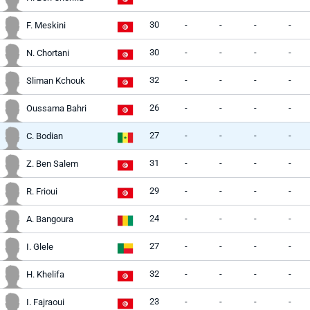
30
-
-
-
-
F. Meskini
30
-
-
-
-
N. Chortani
32
-
-
-
-
Sliman Kchouk
26
-
-
-
-
Oussama Bahri
27
-
-
-
-
C. Bodian
31
-
-
-
-
Z. Ben Salem
29
-
-
-
-
R. Frioui
24
-
-
-
-
A. Bangoura
27
-
-
-
-
I. Glele
32
-
-
-
-
H. Khelifa
23
-
-
-
-
I. Fajraoui