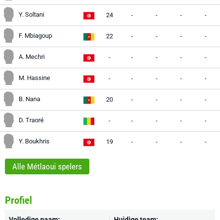
Y. Soltani
24
-
-
-
-
F. Mbiagoup
22
-
-
-
-
A. Mechri
-
-
-
-
-
M. Hassine
-
-
-
-
-
B. Nana
20
-
-
-
-
D. Traoré
-
-
-
-
-
Y. Boukhris
19
-
-
-
-
Alle Métlaoui spelers
Profiel
Volledige naam:
Huidige team: