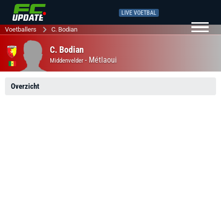
LIVE VOETBAL
Voetballers
C. Bodian
C. Bodian
-
Métlaoui
Middenvelder
Overzicht