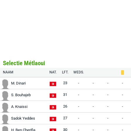
Selectie Métlaoui
NAAM
NAT.
LFT.
WEDS.
23
-
-
-
-
M. Dinari
31
-
-
-
-
S. Bouhajeb
26
-
-
-
-
A. Knaissi
27
-
-
-
-
Sadok Yeddes
30
-
-
-
-
H. Ben Cherifia