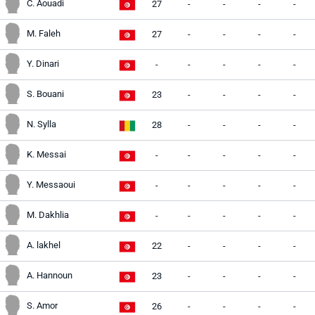
C. Aouadi
27
-
-
-
-
M. Faleh
27
-
-
-
-
Y. Dinari
-
-
-
-
-
S. Bouani
23
-
-
-
-
N. Sylla
28
-
-
-
-
K. Messai
-
-
-
-
-
Y. Messaoui
-
-
-
-
-
M. Dakhlia
-
-
-
-
-
A. lakhel
22
-
-
-
-
A. Hannoun
23
-
-
-
-
S. Amor
26
-
-
-
-