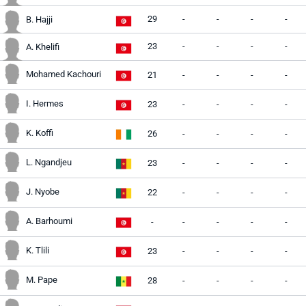
29
-
-
-
-
B. Hajji
23
-
-
-
-
A. Khelifi
Mohamed Kachouri
21
-
-
-
-
I. Hermes
23
-
-
-
-
K. Koffi
26
-
-
-
-
L. Ngandjeu
23
-
-
-
-
J. Nyobe
22
-
-
-
-
A. Barhoumi
-
-
-
-
-
K. Tlili
23
-
-
-
-
M. Pape
28
-
-
-
-