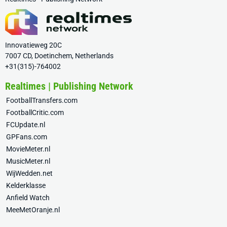
Innovatieweg 20C
7007 CD, Doetinchem, Netherlands
+31(315)-764002
Realtimes | Publishing Network
FootballTransfers.com
FootballCritic.com
FCUpdate.nl
GPFans.com
MovieMeter.nl
MusicMeter.nl
WijWedden.net
Kelderklasse
Anfield Watch
MeeMetOranje.nl