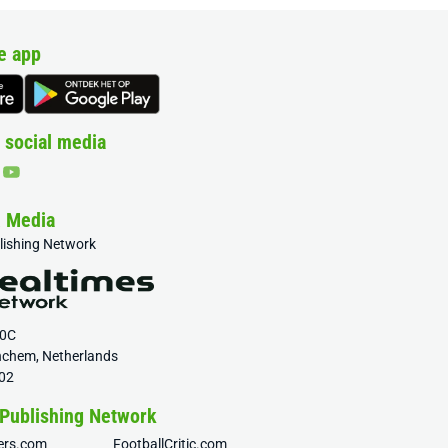
e app
 social media
& Media
blishing Network
20C
nchem, Netherlands
02
 Publishing Network
fers.com
FootballCritic.com