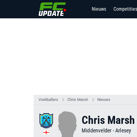
Nieuws
Competitie
15
Voetballers
Chris Marsh
Nieuws
Chris Marsh
Middenvelder
-
Arlesey