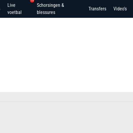
15
Live
Schorsingen &
s
Transfers
Video's
voetbal
blessures