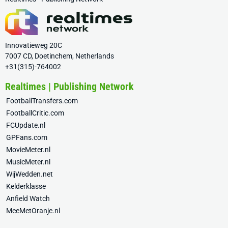
Innovatieweg 20C
7007 CD, Doetinchem, Netherlands
+31(315)-764002
Realtimes | Publishing Network
FootballTransfers.com
FootballCritic.com
FCUpdate.nl
GPFans.com
MovieMeter.nl
MusicMeter.nl
WijWedden.net
Kelderklasse
Anfield Watch
MeeMetOranje.nl