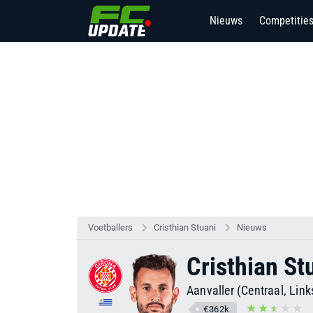
Nieuws
Competitie
18
Voetballers
Cristhian Stuani
Nieuws
Cristhian St
Aanvaller (Centraal, Lin
€362k