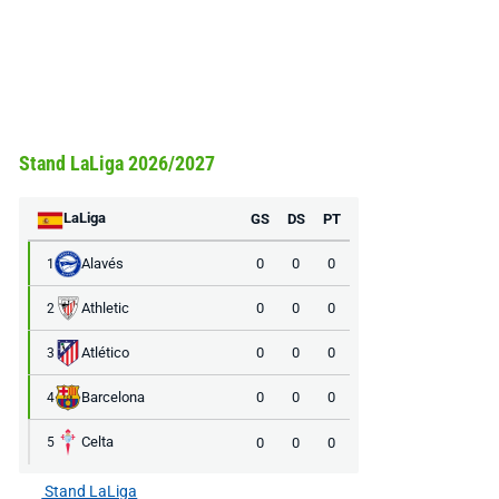
Stand LaLiga 2026/2027
LaLiga
GS
DS
PT
Alavés
0
0
0
1
Athletic
0
0
0
2
Atlético
0
0
0
3
Barcelona
0
0
0
4
Celta
0
0
0
5
Stand LaLiga