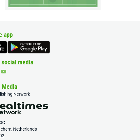
e app
 social media
& Media
blishing Network
20C
nchem, Netherlands
02