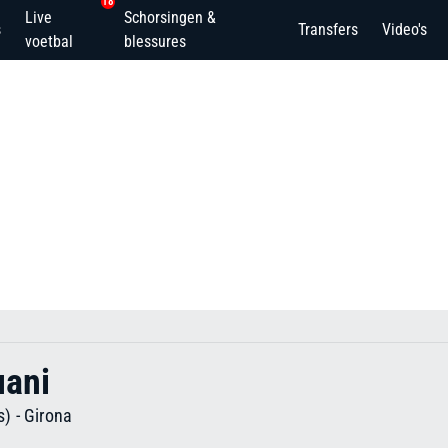
18
Live
Schorsingen &
s
Transfers
Video's
voetbal
blessures
uani
ks)
-
Girona