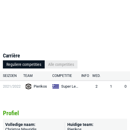
Carrière
Reguliere competities
Alle competities
SEIZOEN
TEAM
COMPETITIE
INFO
WED.
2021/2022
Pierikos
Super League 2
2
1
0
Profiel
Volledige naam:
Huidige team:
Christos Mavridis
Pierikos