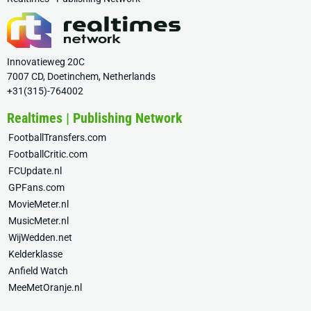
Innovatieweg 20C
7007 CD, Doetinchem, Netherlands
+31(315)-764002
Realtimes | Publishing Network
FootballTransfers.com
FootballCritic.com
FCUpdate.nl
GPFans.com
MovieMeter.nl
MusicMeter.nl
WijWedden.net
Kelderklasse
Anfield Watch
MeeMetOranje.nl