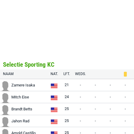
Selectie Sporting KC
NAAM
NAT.
LFT.
WEDS.
21
-
-
-
-
Zamere Isaka
24
-
-
-
-
Mitch Eise
25
-
-
-
-
Brandt Betts
25
-
-
-
-
Jahon Rad
25
-
-
-
-
Arnold Castillo