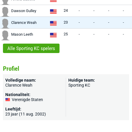
24
-
-
-
-
Dawson Gulley
23
-
-
-
-
Clarence Weah
25
-
-
-
-
Mason Leeth
Alle Sporting KC spelers
Profiel
Volledige naam:
Huidige team:
Clarence Weah
Sporting KC
Nationaliteit:
Verenigde Staten
Leeftijd:
23 jaar (11 aug. 2002)