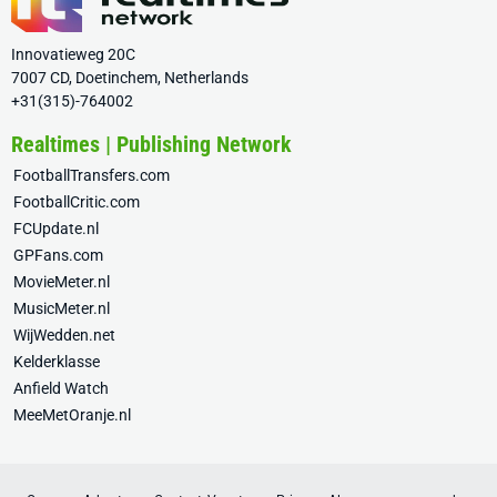
Innovatieweg 20C
7007 CD, Doetinchem, Netherlands
+31(315)-764002
Realtimes | Publishing Network
FootballTransfers.com
FootballCritic.com
FCUpdate.nl
GPFans.com
MovieMeter.nl
MusicMeter.nl
WijWedden.net
Kelderklasse
Anfield Watch
MeeMetOranje.nl