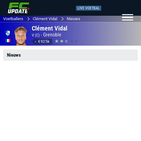
LIVE VOETBAL
Voetballers
Clément Vidal
Nieuws
Clément Vidal
-
Grenoble
V (C)
€925k
Nieuws