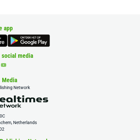
e app
 social media
& Media
blishing Network
20C
nchem, Netherlands
02