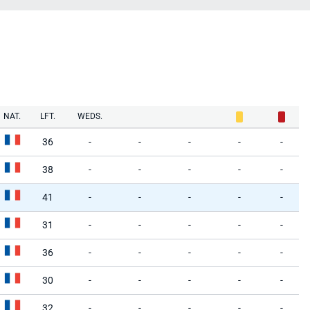
NAT.
LFT.
WEDS.
36
-
-
-
-
-
38
-
-
-
-
-
41
-
-
-
-
-
31
-
-
-
-
-
36
-
-
-
-
-
30
-
-
-
-
-
32
-
-
-
-
-