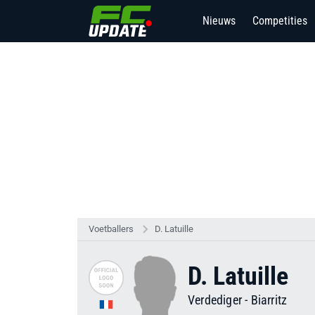
Nieuws
Competities
Voetballers
D. Latuille
D. Latuille
Verdediger
-
Biarritz