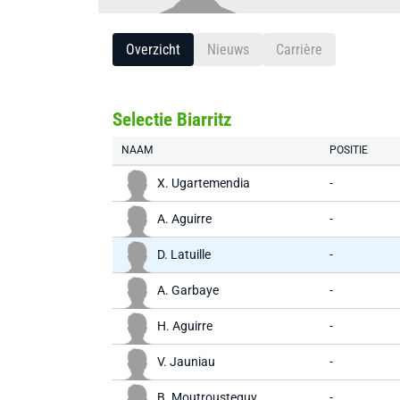
Overzicht
Nieuws
Carrière
Selectie Biarritz
NAAM
POSITIE
X. Ugartemendia
-
A. Aguirre
-
D. Latuille
-
A. Garbaye
-
H. Aguirre
-
V. Jauniau
-
B. Moutrousteguy
-