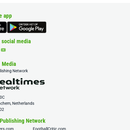
e app
 social media
& Media
blishing Network
20C
nchem, Netherlands
02
 Publishing Network
fers.com
FootballCritic.com