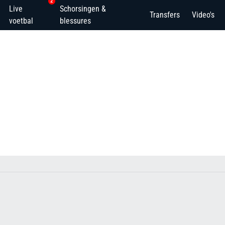
2
Live
Schorsingen &
Transfers
Video's
voetbal
blessures