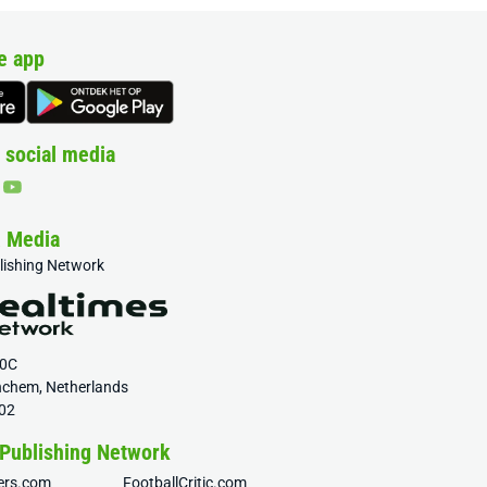
e app
 social media
& Media
blishing Network
20C
nchem, Netherlands
02
 Publishing Network
fers.com
FootballCritic.com