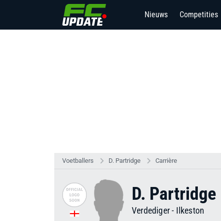
Nieuws
Competities
2
Voetballers
D. Partridge
Carrière
D. Partridge
Verdediger
-
Ilkeston