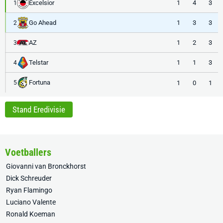
Excelsior
1
4
3
1
Go Ahead
1
3
3
2
AZ
1
2
3
3
Telstar
1
1
3
4
Fortuna
1
0
1
5
Stand Eredivisie
Voetballers
Giovanni van Bronckhorst
Dick Schreuder
Ryan Flamingo
Luciano Valente
Ronald Koeman