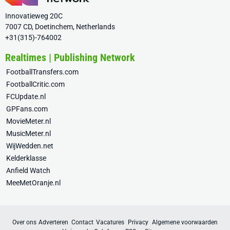
Innovatieweg 20C
7007 CD, Doetinchem, Netherlands
+31(315)-764002
Realtimes | Publishing Network
FootballTransfers.com
FootballCritic.com
FCUpdate.nl
GPFans.com
MovieMeter.nl
MusicMeter.nl
WijWedden.net
Kelderklasse
Anfield Watch
MeeMetOranje.nl
Over ons
Adverteren
Contact
Vacatures
Privacy
Algemene voorwaarden