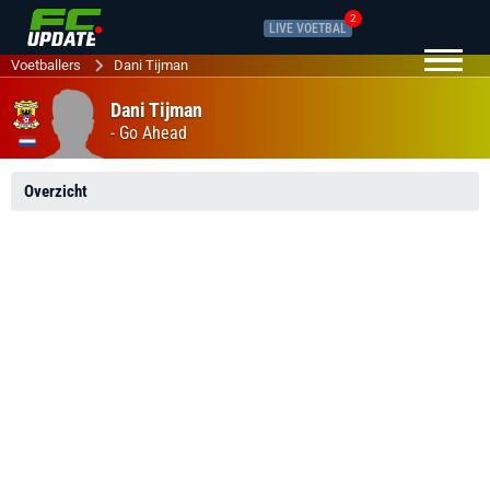
2
LIVE VOETBAL
Voetballers
Dani Tijman
Dani Tijman
-
Go Ahead
Overzicht