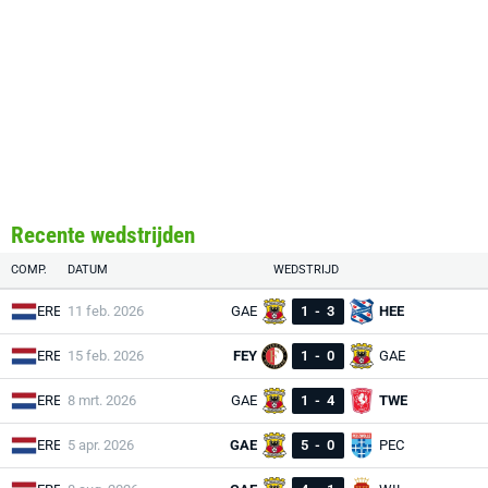
Recente wedstrijden
COMP.
DATUM
WEDSTRIJD
ERE
11 feb. 2026
GAE
1
-
3
HEE
ERE
15 feb. 2026
FEY
1
-
0
GAE
ERE
8 mrt. 2026
GAE
1
-
4
TWE
ERE
5 apr. 2026
GAE
5
-
0
PEC