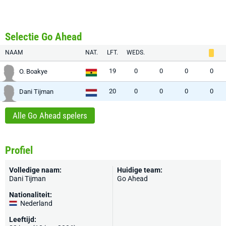
Selectie Go Ahead
NAAM
NAT.
LFT.
WEDS.
19
0
0
0
0
O. Boakye
20
0
0
0
0
Dani Tijman
Alle Go Ahead spelers
Profiel
Volledige naam:
Huidige team:
Dani Tijman
Go Ahead
Nationaliteit:
Nederland
Leeftijd: