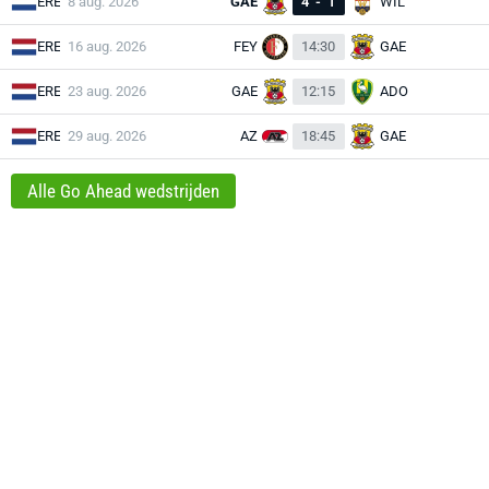
ERE
8 aug. 2026
GAE
4
-
1
WIL
ERE
16 aug. 2026
FEY
14:30
GAE
ERE
23 aug. 2026
GAE
12:15
ADO
ERE
29 aug. 2026
AZ
18:45
GAE
Alle Go Ahead wedstrijden